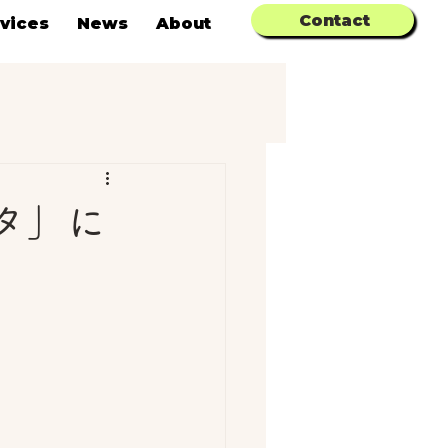
Contact
vices
News
About
タ」に